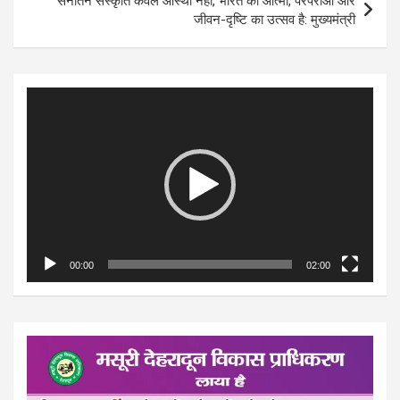
सनातन संस्कृति केवल आस्था नहीं, भारत की आत्मा, परंपराओं और
जीवन-दृष्टि का उत्सव है: मुख्यमंत्री
Video
Player
00:00
02:00