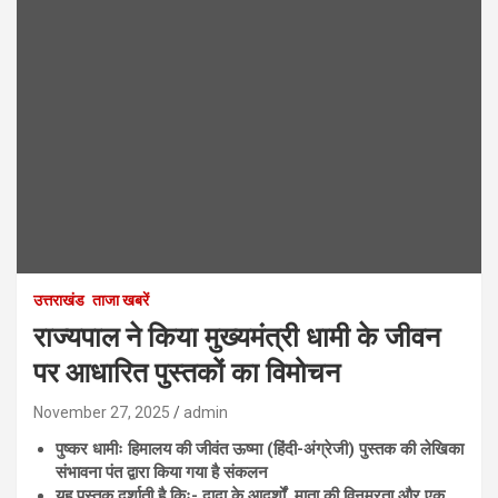
उत्तराखंड
ताजा खबरें
राज्यपाल ने किया मुख्यमंत्री धामी के जीवन
पर आधारित पुस्तकों का विमोचन
November 27, 2025
admin
पुष्कर
धामीः
हिमालय
की
जीवंत
ऊष्मा (
हिंदी-
अंग्रेजी)
पुस्तक
की
लेखिका
संभावना
पंत
द्वारा
किया
गया
है
संकलन
यह
पुस्तक
दर्शाती
है
किः-
दादा
के
आदर्शों,
माता
की
विनम्रता
और
एक