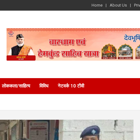
Home
About Us
Pri
लोककला/साहित्य
विविध
नेटवर्क 10 टीवी