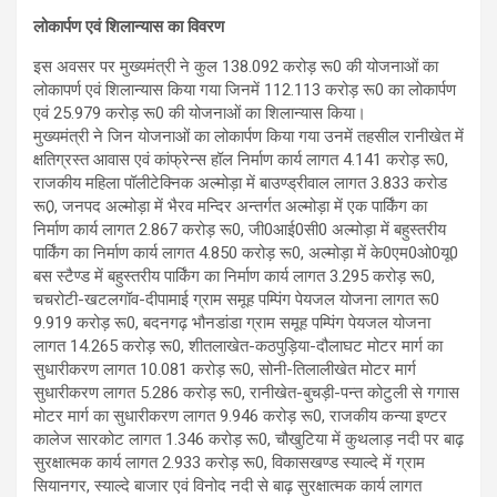
लोकार्पण एवं शिलान्यास का विवरण
इस अवसर पर मुख्यमंत्री ने कुल 138.092 करोड़ रू0 की योजनाओं का
लोकापर्ण एवं शिलान्यास किया गया जिनमें 112.113 करोड़ रू0 का लोकार्पण
एवं 25.979 करोड़ रू0 की योजनाओं का शिलान्यास किया।
मुख्यमंत्री ने जिन योजनाओं का लोकार्पण किया गया उनमें तहसील रानीखेत में
क्षतिग्रस्त आवास एवं कांफ्रेन्स हॉल निर्माण कार्य लागत 4.141 करोड़ रू0,
राजकीय महिला पॉलीटेक्निक अल्मोड़ा में बाउण्ड्रीवाल लागत 3.833 करोड
रू0़, जनपद अल्मोड़ा में भैरव मन्दिर अन्तर्गत अल्मोड़ा में एक पार्किंग का
निर्माण कार्य लागत 2.867 करोड़ रू0, जी0आई0सी0 अल्मोड़ा में बहुस्तरीय
पार्किंग का निर्माण कार्य लागत 4.850 करोड़ रू0, अल्मोड़ा में के0एम0ओ0यू0
बस स्टैण्ड में बहुस्तरीय पार्किंग का निर्माण कार्य लागत 3.295 करोड़ रू0,
चचरोटी-खटलगॉव-दीपामाई ग्राम समूह पम्पिंग पेयजल योजना लागत रू0
9.919 करोड़ रू0, बदनगढ़ भौनडांडा ग्राम समूह पम्पिंग पेयजल योजना
लागत 14.265 करोड़ रू0, शीतलाखेत-कठपुड़िया-दौलाघट मोटर मार्ग का
सुधारीकरण लागत 10.081 करोड़ रू0, सोनी-तिलालीखेत मोटर मार्ग
सुधारीकरण लागत 5.286 करोड़ रू0, रानीखेत-बुचड़ी-पन्त कोटुली से गगास
मोटर मार्ग का सुधारीकरण लागत 9.946 करोड़ रू0, राजकीय कन्या इण्टर
कालेज सारकोट लागत 1.346 करोड़ रू0, चौखुटिया में कुथलाड़ नदी पर बाढ़
सुरक्षात्मक कार्य लागत 2.933 करोड़ रू0, विकासखण्ड स्याल्दे में ग्राम
सियानगर, स्याल्दे बाजार एवं विनोद नदी से बाढ़ सुरक्षात्मक कार्य लागत