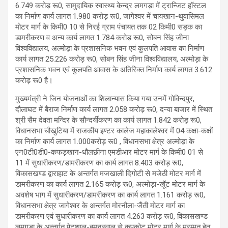
6.749 करोड़ रू0, सामुदायिक स्वास्थ्य केन्द्र लमगड़ा में ट्रान्जिट हॉस्टल
का निर्माण कार्य लागत 1.980 करोड़ रू0, जागेश्वर में चायखान-थुवासिमल
मोटर मार्ग के किमी0 10 से निरई ग्राम पंचायत तक 02 किमी0 सड़क का
डामरीकरण व अन्य कार्य लागत 1.784 करोड़ रू0, सोबन सिंह जीना
विश्वविद्यालय, अल्मोड़ा के प्रशासनिक भवन एवं कुलपति आवास का निर्माण
कार्य लागत 25.226 करोड़ रू0, सोबन सिंह जीना विश्वविद्यालय, अल्मोड़ा के
प्रशासनिक भवन एवं कुलपति आवास के अतिरिक्त निर्माण कार्य लागत 3.612
करोड़ रू0 है।
मुख्यमंत्री ने जिन योजनाओं का शिलान्यास किया गया उनमें गोविन्दपुर,
दौलाघट में बैराज निर्माण कार्य लागत 2.058 करोड़ रू0, दन्या बाजार में स्थित
श्री सैम देवता मन्दिर के सौन्दर्यीकरण का कार्य लागत 1.842 करोड़ रू0,
विधानसभा चौखुटिया में राजकीय इण्टर कालेज महाकालेश्वर में 04 कक्षा-कक्षों
का निर्माण कार्य लागत 1.000करोड़ रू0 , विधानसभा क्षेत्र अल्मोड़ा के
एन0टी0डी0-कफड़खान-धौलछीना एमडीआर मोटर मार्ग के किमी0 01 से
11 में सुधारीकरण/डामरीकरण का कार्य लागत 8.403 करोड़ रू0,
विकासखण्ड द्वाराहाट के अन्तर्गत मजखाली दिगोटी से मजेठी मोटर मार्ग में
डामरीकरण का कार्य लागत 2.165 करोड़ रू0, अल्मोड़ा-खूॅट मोटर मार्ग के
अवशेष भाग में सुधारीकरण/डामरीकरण का कार्य लागत 1.161 करोड़ रू0,
विधानसभा क्षेत्र जागेश्वर के अन्तर्गत मोरनौला-जैंती मोटर मार्ग का
डामरीकरण एवं सुधारीकरण का कार्य लागत 4.263 करोड़ रू0, विकासखण्ड
लमगड़ा के अन्तर्गत पेटशाल-बमनस्वाल से कपकोट मोटर मार्ग के मरम्मत हेतु