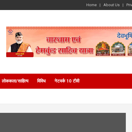
Home
About Us
Pri
लोककला/साहित्य
विविध
नेटवर्क 10 टीवी