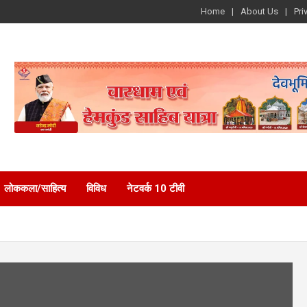
Home
About Us
Pri
लोककला/साहित्य
विविध
नेटवर्क 10 टीवी