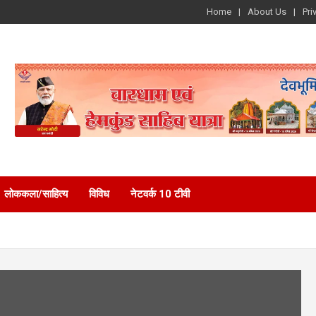
Home
About Us
Pri
लोककला/साहित्य
विविध
नेटवर्क 10 टीवी