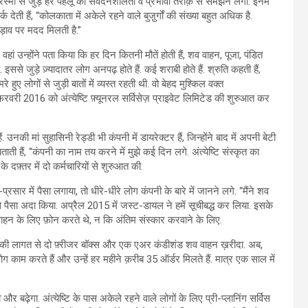
स्मों से जुड़े हर पहलू को संवेदनशीलता व प्रभावी तरीक़े से समझने लगीं. इनमें
ेती हैं, “कोलकाता में अकेले रहने वाले बुजु़र्गों की संख्या बहुत अधिक है.
पड़ाव पर मदद मिलती है.”
 उन्होंने पता किया कि हर दिन कितनी मौतें होती हैं, शव वाहन, पूजा, पंडित
 इससे जुड़े ज़्यादातर लोग अनपढ़ होते हैं. कई शराबी होते हैं. श्रुति कहती हैं,
 हुए लोगों से जुड़ी बातों में व्यस्त रहती थी. वो बेहद मुश्किल वक्त
रवरी 2016 को अंत्येष्टि फ़्यूनरल सर्विसेज़ प्राइवेट लिमिटेड की शुरुआत कर
ी मां सुहासिनी रेड्डी भी कंपनी में डायरेक्टर हैं, जिन्होंने बाद में अपनी बेटी
ती हैं, “कंपनी का नाम तय करने में मुझे कई दिन लगे. अंत्येष्टि संस्कृत का
 दफ़्तर में दो कर्मचारियों से शुरुआत की.
सार में पैसा लगाया, तो धीरे-धीरे लोग कंपनी के बारे में जानने लगे. “मैंने शव
 से पैसा अदा किया. अप्रैल 2015 में जस्ट-डायल ने हमें सूचीबद्ध कर लिया. इसके
वाहन के लिए फ़ोन करते थे, न कि अंतिम संस्कार करवाने के लिए.
पए की लागत से दो फ़्रीजर बॉक्स और एक एअर कंडीशंड शव वाहन ख़रीदा. अब,
ग काम करते हैं और उन्हें हर महीने क़रीब 35 ऑर्डर मिलते हैं. मात्र एक साल में
र बढ़ेगा. अंत्येष्टि के पास अकेले रहने वाले लोगों के लिए प्री-प्लानिंग सर्विस