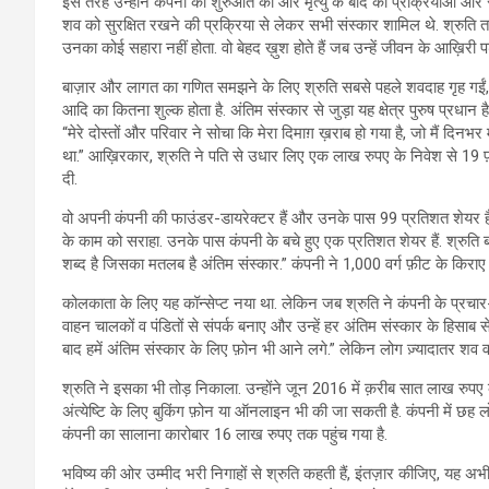
इस तरह उन्होंने कंपनी की शुरुआत की और मृत्यु के बाद की प्रक्रियाओं और र
शव को सुरक्षित रखने की प्रक्रिया से लेकर सभी संस्कार शामिल थे. श्रुति तर्क द
उनका कोई सहारा नहीं होता. वो बेहद ख़ुश होते हैं जब उन्हें जीवन के आख़िरी 
बाज़ार और लागत का गणित समझने के लिए श्रुति सबसे पहले शवदाह गृह गईं, वहां
आदि का कितना शुल्क होता है. अंतिम संस्कार से जुड़ा यह क्षेत्र पुरुष प्रधान है.
“मेरे दोस्तों और परिवार ने सोचा कि मेरा दिमाग़ ख़राब हो गया है, जो मैं दिनभर मरे
था.” आख़िरकार, श्रुति ने पति से उधार लिए एक लाख रुपए के निवेश से 19 फ़
दी.
वो अपनी कंपनी की फाउंडर-डायरेक्टर हैं और उनके पास 99 प्रतिशत शेयर हैं. उनक
के काम को सराहा. उनके पास कंपनी के बचे हुए एक प्रतिशत शेयर हैं. श्रुति बता
शब्द है जिसका मतलब है अंतिम संस्कार.” कंपनी ने 1,000 वर्ग फ़ीट के किराए के
कोलकाता के लिए यह कॉन्सेप्ट नया था. लेकिन जब श्रुति ने कंपनी के प्रचार-प्र
वाहन चालकों व पंडितों से संपर्क बनाए और उन्हें हर अंतिम संस्कार के हिसाब
बाद हमें अंतिम संस्कार के लिए फ़ोन भी आने लगे.” लेकिन लोग ज़्यादातर शव 
श्रुति ने इसका भी तोड़ निकाला. उन्होंने जून 2016 में क़रीब सात लाख रु
अंत्येष्टि के लिए बुकिंग फ़ोन या ऑनलाइन भी की जा सकती है. कंपनी में छह लो
कंपनी का सालाना कारोबार 16 लाख रुपए तक पहुंच गया है.
भविष्य की ओर उम्मीद भरी निगाहों से श्रुति कहती हैं, इंतज़ार कीजिए, यह अभी औ