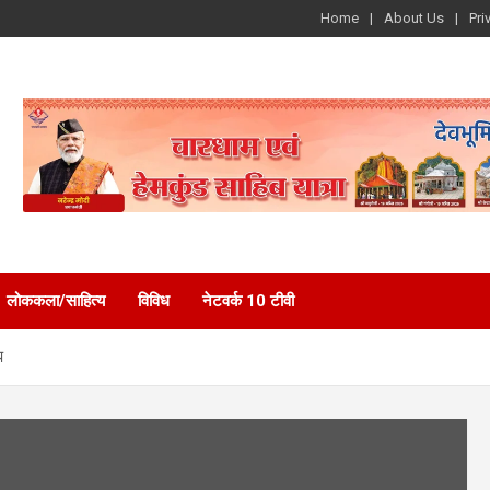
Home
About Us
Pri
लोककला/साहित्य
विविध
नेटवर्क 10 टीवी
प