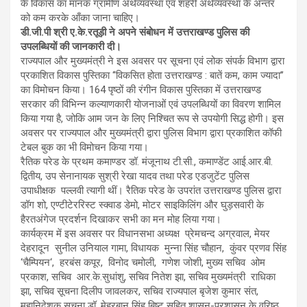
के विकास का मानक ग्रामीण अर्थव्यवस्था एवं शहरी अर्थव्यवस्था के अन्तर
को कम करके आँका जाना चाहिए।
डी.जी.पी श्री ए.के.रतूड़ी ने अपने संबोधन में उत्तराखण्ड पुलिस की
उपलब्धियों की जानकारी दी।
राज्यपाल और मुख्यमंत्री ने इस अवसर पर सूचना एवं लोक संपर्क विभाग द्वारा
प्रकाशित विकास पुस्तिका ‘‘विकसित होता उत्तराखण्ड : बातें कम, काम ज्यादा’’
का विमोचन किया। 164 पृष्ठों की रंगीन विकास पुस्तिका में उत्तराखण्ड
सरकार की विभिन्न कल्याणकारी योजनाओं एवं उपलब्धियों का विवरण शामिल
किया गया है, जोकि आम जन के लिए निश्चित रूप से उपयोगी सिद्ध होगी। इस
अवसर पर राज्यपाल और मुख्यमंत्री द्वारा पुलिस विभाग द्वारा प्रकाशित कॉफी
टेबल बुक का भी विमोचन किया गया।
रैतिक परेड के प्रथम कमाण्डर डॉ. मंजूनाथ टी.सी., कमाण्डेंट आई.आर.बी.
द्वितीय, उप सेनानायक सुश्री रेखा यादव तथा परेड एडजुटेंट पुलिस
उपाधीक्षक पल्लवी त्यागी थीं। रैतिक परेड के उपरांत उत्तराखण्ड पुलिस द्वारा
डॉग शो, एण्टीटेररिस्ट स्क्वाड डेमो, मोटर साइकिलिंग और घुड़सवारी के
हैरतअंगेज प्रदर्शन दिखाकर सभी का मन मोह लिया गया।
कार्यक्रम में इस अवसर पर विधानसभा अध्यक्ष प्रेमचन्द अग्रवाल, मेयर
देहरादून सुनील उनियाल गामा, विधायक मुन्ना सिंह चौहान, कुंवर प्रणव सिंह
‘चैम्पियन‘, हरबंस कपूर, विनोद चमोली, गणेश जोशी, मुख्य सचिव ओम
प्रकाश, सचिव आर.के.सुधांशु, सचिव नितेश झा, सचिव मुख्यमंत्री राधिका
झा, सचिव सूचना दिलीप जावलकर, सचिव राज्यपाल बृजेश कुमार संत,
महानिदेशक सूचना डॉ. मेहरबान सिंह बिष्ट सहित शासन-प्रशासन के वरिष्ठ