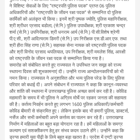
ने विशिष्ट सेवाओं के लिए ‘‘राष्ट्रपति पुलिस पदक’’ प्राप्त 06 पुलिस
अधिकारियों और ‘‘राष्ट्रपति के जीवन रक्षा पदक’’ से सम्मानित दो पुलिस
कार्मिकों को अलंकृत भी किया। इनमें श्री पुष्पक ज्योति, पुलिस महानिरीक्षक,
श्री श्रीधर प्रसाद बडोला, (से.नि.) पुलिस उपाधीक्षक, श्री प्रकाश चन्द्र
शर्मा (से.नि.) उपनिरीक्षक, श्री धनराम आर्य (से.नि.) पी.सी.विशेष श्रेणी
पी.ए.सी., श्री आदित्यराम डिमरी (से.नि.) उप निरीक्षक एस.डी.आर.एफ. तथा
श्री हीरा सिंह राणा (से.नि.) सहायक सेना नायक को राष्ट्रपति पुलिस पदक
और श्री विनोद प्रसाद थपलियाल, उप निरीक्षक, श्री ममलेश सिंह, आरक्षी
को राष्ट्रपति के जीवन रक्षा पदक से सम्मानित किया गया है।
समारोह को संबोधित करते हुए राज्यपाल ने उपस्थित जन समूह को राज्य
स्थापना दिवस की शुभकामनाएं दी। उन्होंने राज्य आन्दोलनकारियों को भी
नमन किया। राज्यपाल ने अनुशासित और भव्य पुलिस परेड के लिए पुलिस
परिवार को बधाई दी। अपने संबोधन में राज्यपाल ने कहा कि कानून-व्यवस्था
और शांति की स्थापना में उत्तराखण्ड पुलिस अच्छा कार्य कर रही है। कोविड
महामारी के समय में भी पुलिस ने अग्रिम मोर्चे पर रहकर जनता की सहायता
की है। कर्तव्य निवर्हन करते हुए लगभग 1600 पुलिस अधिकारी/कर्मचारी
कोविड बीमारी से संक्रमित हुए। लेकिन इसके बाद भी हमारी पुलिस, डाक्टर्स,
नर्सेज और सभी कर्मचारी अपने कर्त्तव्य का पालन कर रहे हैं। उत्तराखण्ड
निर्माण में महिलाओं का बहुत बड़ा योगदान रहा है। हमें महिलाओं के समग्र
कल्याण एवं सशक्तीकरण हेतु हर संभव कदम उठाने होंगे। उन्होंने कहा कि
ड्रग्स हमारी युवा पीढ़ी के लिये बहुत बड़ा खतरा है। प्रदेश में एण्टी ड्रग्स