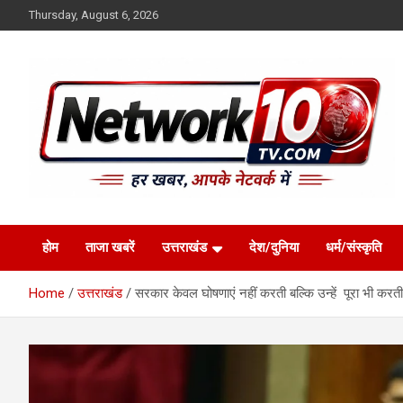
Skip
Thursday, August 6, 2026
to
content
Network10tv
होम
ताजा खबरें
उत्तराखंड
देश/दुनिया
धर्म/संस्कृति
Home
उत्तराखंड
सरकार केवल घोषणाएं नहीं करती बल्कि उन्हें पूरा भी करती ह