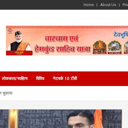
Home
About Us
Pri
लोककला/साहित्य
विविध
नेटवर्क 10 टीवी
ण चुकाया