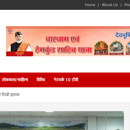
Home
About Us
Pri
लोककला/साहित्य
विविध
नेटवर्क 10 टीवी
ि की दिखी झलक