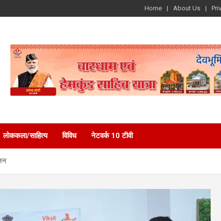
Home
About Us
Pri
लोककला/साहित्य
विविध
नेटवर्क 10 टीवी
ोजन