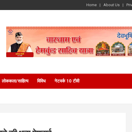
Home
About Us
Pri
लोककला/साहित्य
विविध
नेटवर्क 10 टीवी