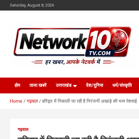
Skip
Saturday, August 8, 2026
to
content
Network10tv
होम
ताजा खबरें
उत्तराखंड
देश/दुनिया
धर्म/संस्कृति
Home
गढ़वाल
हरिद्वार में निकाली जा रही है निरंजनी अखाड़े की भव्य पेशवाई
गढ़वाल