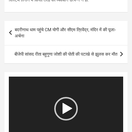
सिस्टम लगाने में किसी तरह का व्यवधान उत्पन्न न हो.
Post
बदरीनाथ धाम पहुंचे CM योगी और सीएम त्रिवेंद्र, मंदिर में की पूजा-
navigation
अर्चना
बीजेपी सांसद रीता बहुगुणा जोशी की पोती की पटाखे से झुलस कर मौत
Video
Player