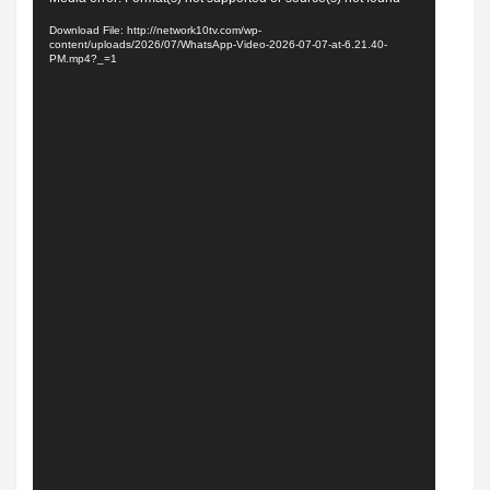
Player
Download File: http://network10tv.com/wp-
content/uploads/2026/07/WhatsApp-Video-2026-07-07-at-6.21.40-
PM.mp4?_=1