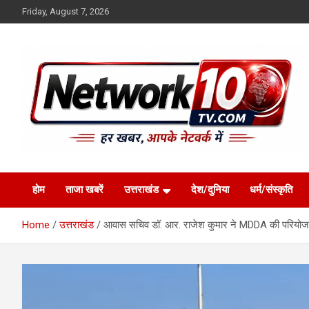
Skip
Friday, August 7, 2026
to
content
Network10tv
होम
ताजा खबरें
उत्तराखंड
देश/दुनिया
धर्म/संस्कृति
Home
उत्तराखंड
आवास सचिव डॉ. आर. राजेश कुमार ने MDDA की परियोजन