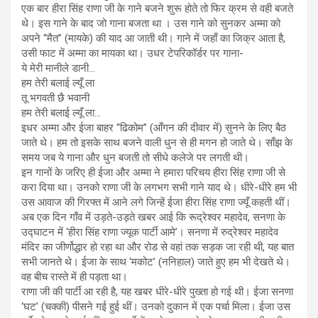
एक बार हीरा सिंह राणा जी के गाने बजने शुरू होते तो फिर क्रम से वही बजते
थे। इस गाने के बाद जो गाना बजता था । उस गाने को सुनकर अम्मा को
अपने “मैत” (मायके) की याद आ जाती थी। गाने में जहाँ का जिक्र आता है,
उसी फाट में अम्मा का मायका था। उधर टेपरिकॉर्डर पर गाना-
ये मेरी मानीले डानी…
हम तेरी बलाई ल्यूँ ला
तू भगवती छै भवानी
हम तेरी बलाई ल्यूँ ला…
इधर अम्मा और ईजा बाहर “ढिकोम” (आँगन की दीवार में) सुनने के लिए बैठ
जाते थे। हम तो इसके साथ बजने वाली धुन से ही मगन हो जाते थे। साँझ के
समय जब ये गाना और धुन बजती तो सीधे कलेजे पर लगती थी।
इन गानों के जरिए ही ईजा और अम्मा ने हमारा परिचय हीरा सिंह राणा जी से
करा दिया था। उनको राणा जी के लगभग सभी गाने याद थे। धीरे-धीरे हम भी
उस आवाज की गिरफ्त में आने लगे जिन्हें ईजा हीरा सिंह राणा ज्यूँ कहती थीं।
अब एक दिन गाँव में उड़ते-उड़ते खबर आई कि रूद्रेश्वर महादेव, सनणा के
उद्घाटन में ‘हीरा सिंह राणा ज्यूक पार्टी आमे’। सनणा में रुद्रेश्वर महादेव
मंदिर का जीर्णोद्धार हो रहा था और रोड से वहां तक सड़क जा रही थी, यह बात
सभी जानते थे। ईजा के साथ ‘मकोट’ (ननिहाल) जाते हुए हम भी देखते थे।
वह बीच रास्ते में ही पड़ता था।
राणा जी की पार्टी आ रही है, यह खबर धीरे-धीरे पुख्ता हो गई थी। ईजा सनणा
‘घट’ (चक्की) पीसने गई हुई थीं। उनको दुकान में एक पर्चा मिला। ईजा उस