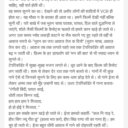
चाहिए, यही शर्त होती थी।
वह समय सुनने का था। देखने को तो अमीर लोगों की शादियों में VCR ही
होता था। यह मौका न के बराबर ही आता था। हमनें फिल्में देखी नहीं बल्कि
सुनी थीं। पारे बाखे में जब भुवन चाचा घातक, घायल, दिल वाले दुल्हनिया ले
जाएंगे, शोले जैसी फिल्मों के कैसेट्स चलाते तो हमारे कान खड़े हो जाते थे।
अगर उस समय भ्योव लकड़ी काटने या भैंस चराने गए हुए रहते तो वहीं से
आवाज मारते थे-“भुवन का जरा आवाज तेज क दियो” (भुवन चाचा, आवाज़
तेज कर दो)। आवाज तब तक लगाते रहते जब तक टेपरिकॉर्डर की आवाज
बढ़ न जाती थी। फ़िल्म के हर डायलॉग को ‘मन की बात’ से भी ज्यादा ध्यान से
सुनते थे।
टेपरिकॉर्डर में सुबह-सुबह भजन लगते थे। धूप आने के बाद फ़िल्म की कैसेट
लग जाती थी। शाम से लेकर देर रात तक गाने बजते थे। गानों में भी कुछ
गाने ऐसे थे जिनको सुनने के लिए हम काम-धाम छोड़ देते थे। वो गाने ईजा से
लेकर अम्मा तक को मुँह ज़बानी याद थे। उधर टेपरिकॉर्डर में गाना बजता-
“रंगीली बिंदी, घाघर काई,
धोती लाल किनर वाई,
हाय हाय हाय रे मिजाता,
हो हो होई रे मिजाता…”
इधर हम सबके कान खड़े हो जाते थे। ईजा हमको कहतीं- “कल नि पाड़ रे,
हीरा सिंग ज्यू गीत छू” (हल्ला मत करो, हीरा सिंह राणा जी का गाना है)। हम
चुप हो जाते थे। ईजा बहुत धीमी आवाज में गाने को दोहराती रहती थीं।