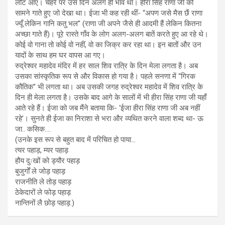
लौट आए। चेहरे पर उस दिन अलग ही भाव था। हीरा सिंह राणा जी को
सामने गाते हुए जो देखा था। ईजा भी कह रही थीं- “अपण जसे मैस छैं राणा
ज्यूँ लेकिन गानि कतु भल” (राणा जी अपने जैसे ही आदमी हैं लेकिन कितना
अच्छा गाते हैं)। पूरे रास्ते गाँव के लोग अलग-अलग बातें करते हुए आ रहे थे।
कोई वो गाना तो कोई वो नहीं, वो का जिक्र कर रहा था। इन बातों और उन
यादों के साथ हम घर वापस आ गए।
रुद्रेश्वर महादेव मंदिर में हर साल शिव रात्रि के दिन मेला लगता है। अब
उसका सांस्कृतिक रूप से और विकास हो गया है। पहले सनणा में “गिरक
कौतिक” भी लगता था। अब उसकी जगह रुद्रेश्वर महादेव में शिव रात्रि के
दिन ही मेला लगता है। उसके बाद आगे के सालों में भी हीरा सिंह राणा जी यहाँ
आते रहे हैं। ईजा को जब मैंने बताया कि- ‘ईजा हीरा सिंह राणा जी अब नहीं
रहे’। सुनते ही ईजा का निराशा से भरा और व्यथित करने वाला शब्द था- ऊ
जा.. कसिक….
(उनके इस रूप से बहुत बाद में परिचित हो पाया…
त्यर पहाड़, म्यर पहाड़
हौय दुःखों को ड्यौर पहाड़
बुजुर्गों ले जोड़ पहाड़
राजनीति ले तोड़ पहाड़
ठेकेदारों ले फोड़ पहाड़
नान्तिनों लै छोड़ पहाड़.)