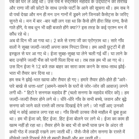
पर्चे को घर ले आई थीं। उस पर्चे में रुद्रेश्वर महादेव के उद्घाटन की तारीख
और राणा जी की फ़ोटो के साथ उनके पार्टी के आने की सूचना थी। हम सब ने
वो पर्चा देखा और मन ही मन उन गानों में डूबने लगे जिनको कैसेट्स के जरिए
सुनते थे। मन में बार -बार यही लग रहा था कि कैसे होंगे हीरा सिंह राणा, कैसे
गाते होंगे, ये सब धुन भी वही बजाते होंगे क्या?? इस तरह के कई प्रश्न मन में
कौंध रहे थे।
अब वो दिन भी आ गया था। 2 बजे से राणा जी का प्रोग्राम था। सारे गाँव
वालों ने सुबह जल्दी-जल्दी अपना काम निपटा लिया। हम आधी छुट्टी में ही
इस्कूल से घर आ गए थे। ईजा सुबह-सुबह घा लेने चली गई थीं। घा लाने के
बाद उन्होंने जल्दी भैंस को पानी पिला दिया था। तब तक हम भी आ गए थे।
उस दिन ईजा ने 12 बजे तक बाहर का सारा काम करने के साथ-साथ झोई-
भात भी तैयार कर दिया था।
हम सब ने झोई-भात खाया और तैयार हो गए। हमारे तैयार होते-होते ही “आरे-
पारे बाखे से धत्ता-धत” (आमने-सामने के घरों से जोर-जोर की आवाज) लगने
लगी थी- ” हिटो रे सनणक महादेव हैं” (चलो सनणा के महादेव मंदिर को)। हम
जल्दी-जल्दी तैयार होने लगे थे। धीरे-धीरे गाँव के सभी बच्चे, जवान और बूढ़े
सनणा को जाने वाले रास्ते की तरफ दिखाई देने लगे। जो नहीं आए उनको
कोई न कोई आवाज लगा रहा था। गाँव किसी उत्सव जैसे माहौल में डूबा हुआ
था। हम भी ईजा को, हिट ईजा…हिट ईजा बोलने पर लगे थे। ईजा का काम ही
खत्म नहीं हो रहा था। तैयार होने के बाद भी वो कभी घास छन के अंदर तो
कभी गोठ में लकड़ी रखने लग जाती थीं। जैसे-जैसे लोग सनणा के रास्ते में
नीचेको जाते दिखाई देते तो हमारी बैचनी और बढ़ जाती थी।