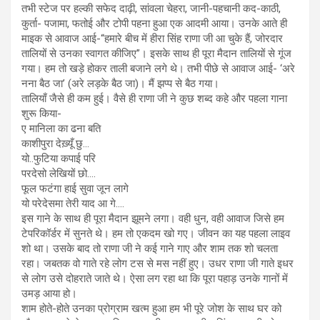
तभी स्टेज पर हल्की सफेद दाढ़ी, सांवला चेहरा, जानी-पहचानी कद-काठी,
कुर्ता- पजामा, फतोई और टोपी पहना हुआ एक आदमी आया। उनके आते ही
माइक से आवाज आई-“हमारे बीच में हीरा सिंह राणा जी आ चुके हैं, जोरदार
तालियों से उनका स्वागत कीजिए”। इसके साथ ही पूरा मैदान तालियों से गूंज
गया। हम तो खड़े होकर ताली बजाने लगे थे। तभी पीछे से आवाज आई- ‘अरे
नना बैठ जा’ (अरे लड़के बैठ जा)। मैं झप्प से बैठ गया।
तालियाँ जैसे ही कम हुई। वैसे ही राणा जी ने कुछ शब्द कहे और पहला गाना
शुरू किया-
ए मानिला का ढना बति
काशीपुरा देख़्यूँ छु…
यो..फुटिया कपाई परि
परदेसो लेखियों छो….
फूल फटंगा हाई सुवा जून लागे
यो परेदेसमा तेरी याद आ गे….
इस गाने के साथ ही पूरा मैदान झूमने लगा। वही धुन, वही आवाज जिसे हम
टेपरिकॉर्डर में सुनते थे। हम तो एकदम खो गए। जीवन का यह पहला लाइव
शो था। उसके बाद तो राणा जी ने कई गाने गाए और शाम तक शो चलता
रहा। जबतक वो गाते रहे लोग टस से मस नहीं हुए। उधर राणा जी गाते इधर
से लोग उसे दोहराते जाते थे। ऐसा लग रहा था कि पूरा पहाड़ उनके गानों में
उमड़ आया हो।
शाम होते-होते उनका प्रोग्राम खत्म हुआ हम भी पूरे जोश के साथ घर को