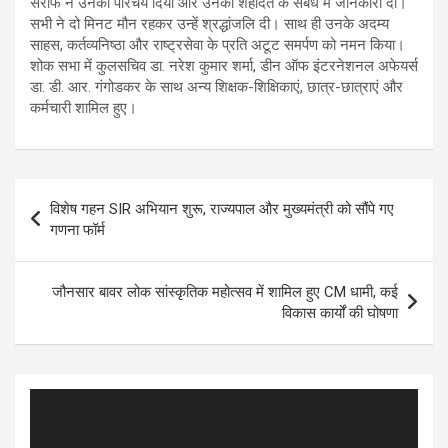
सर्राफ ने उनका परिचय दिया और उनकी शहादत के संबंध में जानकारी दी।
सभी ने दो मिनट मौन रहकर उन्हें श्रद्धांजलि दी। साथ ही उनके अदम्य
साहस, कर्तव्यनिष्ठा और राष्ट्रसेवा के प्रति अटूट समर्पण को नमन किया।
शोक सभा में कुलसचिव डा. नरेश कुमार शर्मा, डीन ऑफ इंटरनेशनल अफेयर्स
डा. डी. आर. गंगोडकर के साथ अन्य शिक्षक-शिक्षिकाएं, छात्र-छात्राएं और
कर्मचारी शामिल हुए।
Post
विशेष गहन SIR अभियान शुरू, राज्यपाल और मुख्यमंत्री को सौंपे गए
navigation
गणना फॉर्म
जौनसार बावर लोक सांस्कृतिक महोत्सव में शामिल हुए CM धामी, कई
विकास कार्यों की घोषणा
Video
Player