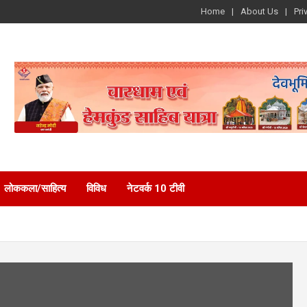
Home
About Us
Pri
लोककला/साहित्य
विविध
नेटवर्क 10 टीवी