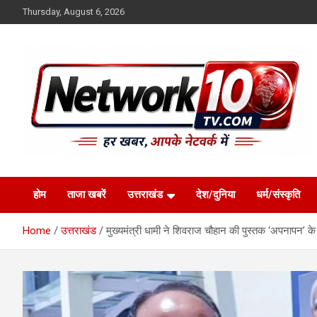
Skip
Thursday, August 6, 2026
to
content
Network10tv
होम
ताजा खबरें
उत्तराखंड
देश/दुनिया
धर्म/संस्कृति
Home
उत्तराखंड
मुख्यमंत्री धामी ने शिवराज चौहान की पुस्तक ‘अपनापन’ के 