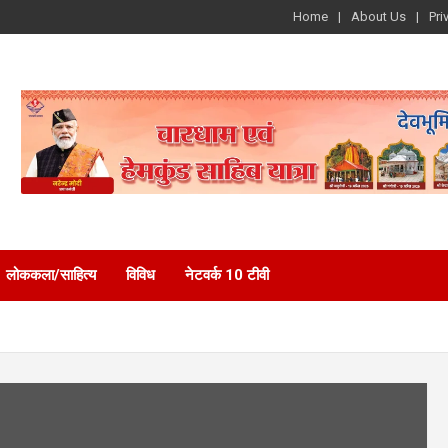
Home
About Us
Pri
लोककला/साहित्य
विविध
नेटवर्क 10 टीवी