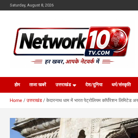
Skip
Saturday, August 8, 2026
to
content
Network10tv
होम
ताजा खबरें
उत्तराखंड
देश/दुनिया
धर्म/संस्कृति
Home
उत्तराखंड
केदारनाथ धाम में भारत पेट्रोलियम कॉर्पोरेशन लिमिटेड अ