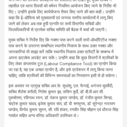
जन-जन की सरकार कार्यक्रम की सफलता को देखते हुए मुख्य सचिव ने
तहसील एवं थाना दिवसों को वर्षभर नियमित आयोजन किए जाने के निर्देश भी
दिए। उन्होंने इसके लिए कार्ययोजना तैयार किए जाने की बात कही। उन्होंने
कहा कि ई-ऑफिस को मुख्यालयों एवं जनपद स्तरीय कार्यालयों में लागू किए
जाने को लेकर अब तक हुयी प्रगति पर सभी विभागीय सचिवों और
जिलाधिकारियों से प्रत्येक सचिव समिति की बैठक में चर्चा की जाएगी।
मुख्य सचिव ने निर्देश दिए कि नक्शा पास करने वाली सभी ऑथॉरिटीज नक्शा
पास करने के उपरान्त सम्बन्धित स्थानीय निकाय के साथ उक्त नक्शा और
जानकारियां भी साझा करें ताकि स्थानीय निकाय उक्त प्रॉपर्टी के सम्बन्ध में
अपना डाटाबेस अपडेट कर सकें। उन्होंने कहा कि कुछ विभागों में श्रमिकों के
लिए लेबर कंप्लायंस टूल (Labour Compliance Tool) का प्रयोग किया
जा रहा है, यह एक अच्छा प्रयोग है, और इसे प्रदेशभर में लागू किया जाना
चाहिए, ताकि श्रमिकों की विभिन्न समस्याओं का निस्तारण इसी से हो सकेगा।
इस अवसर पर प्रमुख सचिव आर.के. सुधांशु, एल. फैनाई, धनंजय चुतर्वेदी,
सचिव शैलेश बगौली, नितेश कुमार झा, सचिन कुर्वे, डॉ. बी.वी.आर.सी.
पुरूषोत्तम, रविनाथ रमन, डॉ. पंकज कुमार पाण्डेय, डॉ. रंजीत कुमार सिन्हा,
चंद्रेश कुमार यादव, बृजेश कुमार संत, डॉ. वी. षणमुगम, डॉ. सुरेन्द्र नारायण
पाण्डेय, विनोद कुमार सुमन, सी. रवि शंकर, रणवीर सिंह चौहान एवं धीराज सिंह
गर्ब्याल सहित अन्य वरिष्ठ अधिकारी उपस्थित थे।