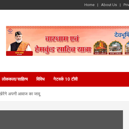
Home
About Us
Pri
लोककला/साहित्य
विविध
नेटवर्क 10 टीवी
िखेरेंगे अपनी आवाज का जादू