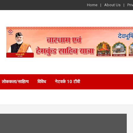
Home
About Us
Pri
लोककला/साहित्य
विविध
नेटवर्क 10 टीवी