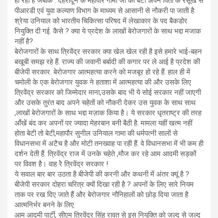
हो रही हैं जबकि . देहरादून के महापौर गामा जी की बेटी अपने पिता के रसूख से
पीआरडी एवं युवा कल्याण विभाग के माध्यम से आसानी से नौकरी पा जाती है.
श्रेया उनियाल को भारतीय चिकित्सा परिषद में लेखाकार के पद बैकडोर
नियुक्ति दी गई. कैसे ? क्या ये प्रदेश के लाखों बेरोजगारों के साथ भद्दा मजाक
नहीं है?
बेरोजगारों के साथ त्रिवेंद्र सरकार क्या खेल खेल रही है इसे हमारे भाई-बहन
बखूबी समझ रहे हैं. राज्य की जवानी बर्बादी की कगार पर ले आई है प्रदेश की
बीजेपी सरकार. बेरोजगार आत्महत्या करने को मजबूर हो रहे हैं. हाल ही में
चमोली के एक बेरोजगार युवक ने हताशा में आत्महत्या की और उसके लिए
त्रिवेंद्र सरकार को जिम्मेदार माना,उसके बाद भी ये सोई सरकार नहीं जाएगी
और उसके तुरंत बाद अपने चहेतों को नौकरी देकर उस युवक के साथ साथ
,लाखों बेरोजगारों के साथ भद्दा मज़ाक किया है। ये सरकार धृतराष्ट्र की तरह
आँखें बंद कर अपनों पर ज्यादा मेहरबान बनी बैठी है. मामला यहीं खत्म नहीं
होता बेटी तो बेटी,महापौर सुनील उनियाल गामा की धर्मपत्नी सालों से
विधानसभा में अटैच है और मोटी तनख्वाह पा रही हैं. वे विधानसभा में भी कम ही
दर्शन देती हैं. त्रिवेंद्र राज में उनके चहेते ,मौज कर रहे आम आदमी सड़कों
पर विवश है। वाह रेे त्रिवेंद्र सरकार !
ये सवाल बार बार उठता है बीजेपी की करनी और कथनी में अंतर क्यूं है ?
बीजेपी सरकार दोहरा चरित्र क्यों दिखा रही है ? अपनों के लिए सारे नियम
ताक पर रख दिए जाते हैं और बेरोजगार नौनिहालों को छोड़ दिया जाता है
आत्मनिर्भर बनने के लिए.
आम आदमी पार्टी, सीएम त्रिवेंद्र सिंह रावत से इस नियुक्ति को जल्द से जल्द