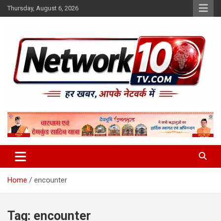
Skip
Thursday, August 6, 2026
to
content
Network10tv
Home
encounter
Tag:
encounter